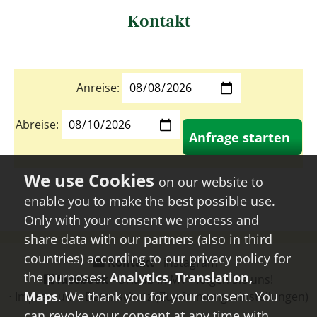
Kontakt
Anreise:
Abreise:
Anfrage starten
on our website to
enable you to make the best possible use.
Only with your consent we process and
share data with our partners (also in third
countries) according to our privacy policy for
Kontakt
⋅
instagram
⋅
the purposes:
Analytics, Translation,
facebook
- Urlaub in MV - folgen Sie uns!
Maps
. We thank you for your consent. You
⋅
Impressum
⋅
Datenschutz
(Zustimmungseinstellungen)
can revoke your consent at any time with