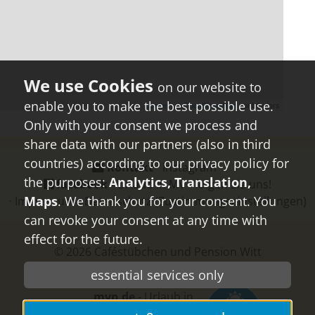
on our website to
enable you to make the best possible use.
Only with your consent we process and
share data with our partners (also in third
countries) according to our privacy policy for
Kontakt
⋅
instagram
⋅
the purposes:
Analytics, Translation,
facebook
- Urlaub in MV - folgen Sie uns!
Maps
. We thank you for your consent. You
⋅
Impressum
⋅
Datenschutz
(Zustimmungseinstellungen)
can revoke your consent at any time with
effect for the future.
© 2026
Caféstübchen und Pension Witt
essential services only
mvp.de
- Urlaub in
Mecklenburg-