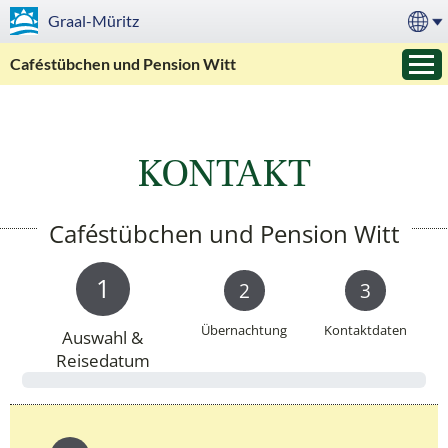
Graal-Müritz
Caféstübchen und Pension Witt
KONTAKT
Caféstübchen und Pension Witt
1
2
3
Übernachtung
Kontaktdaten
Auswahl &
Reisedatum
0 %