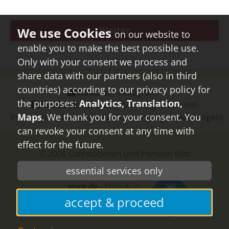
Weiter
on our website to
enable you to make the best possible use.
Only with your consent we process and
share data with our partners (also in third
countries) according to our privacy policy for
Kontakt
⋅
instagram
⋅
the purposes:
Analytics, Translation,
facebook
- Urlaub in MV - folgen Sie uns!
Maps
. We thank you for your consent. You
⋅
Impressum
⋅
Datenschutz
(Zustimmungseinstellungen)
can revoke your consent at any time with
effect for the future.
© 2026
Caféstübchen und Pension Witt
essential services only
mvp.de
- Urlaub in
Mecklenburg-
accept & proceed
Vorpommern